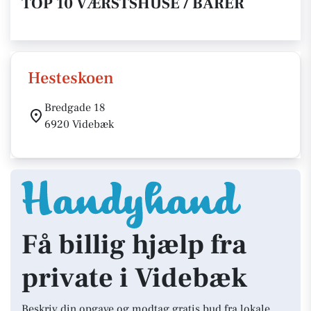
TOP 10 VÆRSTSHUSE / BARER
Hesteskoen
Bredgade 18
6920 Videbæk
Få billig hjælp fra
private i Videbæk
Beskriv din opgave og modtag gratis bud fra lokale