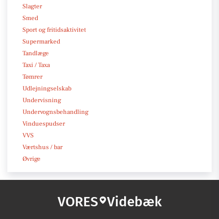
Slagter
Smed
Sport og fritidsaktivitet
Supermarked
Tandlæge
Taxi / Taxa
Tømrer
Udlejningselskab
Undervisning
Undervognsbehandling
Vinduespudser
VVS
Værtshus / bar
Øvrige
VORES
Videbæk