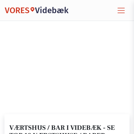
VORES
Videbæk
VÆRTSHUS / BAR I VIDEBÆK - SE