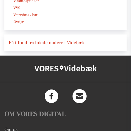
Vinduespudser
VVS
Værtshus / bar
Øvrige
Få tilbud fra lokale malere i Videbæk
VORES
Videbæk
OM VORES DIGITAL
Om os