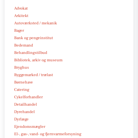
Advokat
Arkitekt
Autoværksted / mekanik
Bager
Bank og pengeinstitut
Bedemand
Behandlingstilbud
Bibliotek, arkiv og museum
Bryghus
Byggemarked / trælast
Børnehave
Catering
Cykelforhandler
Detailhandel
Dyrehandel
Dyrlæge
Ejendomsmægler
El-, gas-, vand- og fjernvarmeforsyning