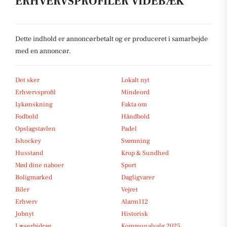
ERHVERVSPROFILER VIDEBÆK
Dette indhold er annoncørbetalt og er produceret i samarbejde
med en annoncør.
Det sker
Lokalt nyt
Erhvervsprofil
Mindeord
Lykønskning
Fakta om
Fodbold
Håndbold
Opslagstavlen
Padel
Ishockey
Svømning
Husstand
Krop & Sundhed
Mød dine naboer
Sport
Boligmarked
Dagligvarer
Biler
Vejret
Erhverv
Alarm112
Jobnyt
Historisk
Læserbidrag
Kommunalvalg 2025