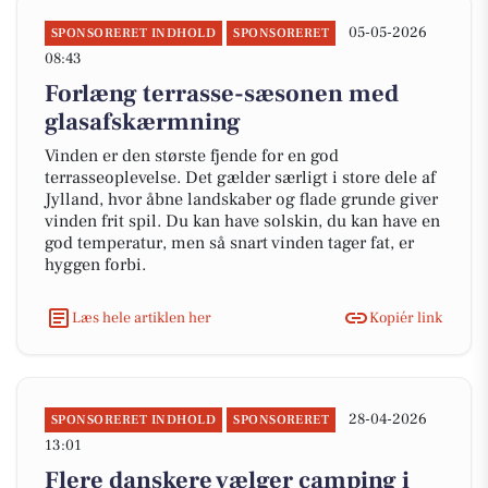
05-05-2026
SPONSORERET INDHOLD
SPONSORERET
08:43
Forlæng terrasse-sæsonen med
glasafskærmning
Vinden er den største fjende for en god
terrasseoplevelse. Det gælder særligt i store dele af
Jylland, hvor åbne landskaber og flade grunde giver
vinden frit spil. Du kan have solskin, du kan have en
god temperatur, men så snart vinden tager fat, er
hyggen forbi.
Læs hele artiklen her
Kopiér link
28-04-2026
SPONSORERET INDHOLD
SPONSORERET
13:01
Flere danskere vælger camping i