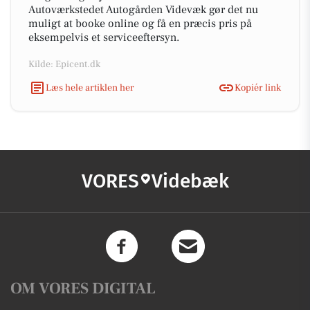
Autoværkstedet Autogården Videvæk gør det nu
muligt at booke online og få en præcis pris på
eksempelvis et serviceeftersyn.
Kilde: Epicent.dk
Læs hele artiklen her
Kopiér link
VORES
Videbæk
OM VORES DIGITAL