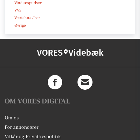
Vinduespudser
VVS
Værtshus / bar
Øvrige
VORES
Videbæk
OM VORES DIGITAL
Om os
For annoncører
Vilkår og Privatlivspolitik