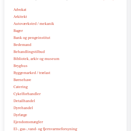
Advokat
Arkitekt
Autoværksted / mekanik
Bager
Bank og pengeinstitut
Bedemand
Behandlingstilbud
Bibliotek, arkiv og museum
Bryghus
Byggemarked / trælast
Børnehave
Catering
Cykelforhandler
Detailhandel
Dyrehandel
Dyrlæge
Ejendomsmægler
El-, gas-, vand- og fjernvarmeforsyning