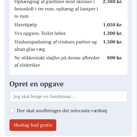
Ophænging af gardiner med skinner i
2.380 kr.
betonloft i tre rum, ophæng af lamper i
to rum
Havehjælp
1.050 kr.
Vvs opgave, Toilet løber
1.200 kr.
Vinduespudsning af vindues partier og
1.500 kr.
altan glas væg.
Ny stikkontakt sløjfes på denne afbryder
800 kr.
af elektriker
Opret en opgave
Der skal medbringes det relevante værktøj
Modtag bud gratis