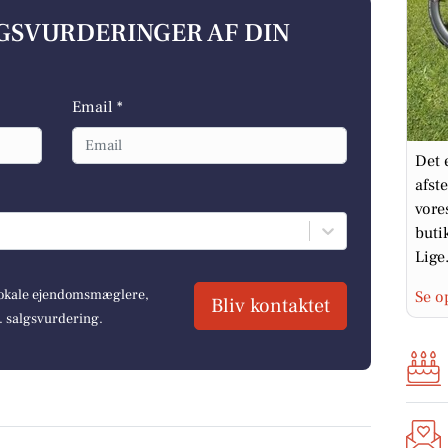
LGSVURDERINGER AF DIN
Email *
Det 
afst
vore
buti
Lige.
 lokale ejendomsmæglere,
Se o
Bliv kontaktet
r. salgsvurdering.