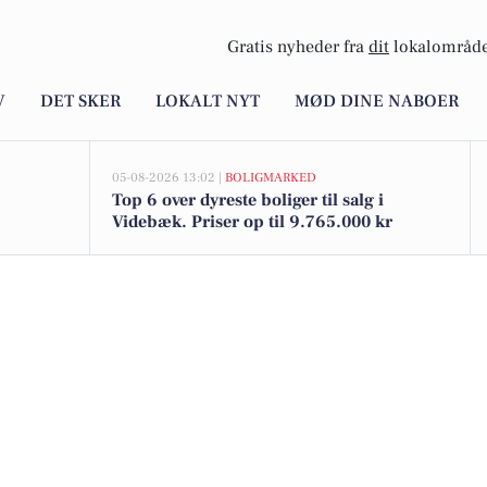
Gratis nyheder fra
dit
lokalområde
V
DET SKER
LOKALT NYT
MØD DINE NABOER
05-08-2026 13:02 |
BOLIGMARKED
Top 6 over dyreste boliger til salg i
Videbæk. Priser op til 9.765.000 kr