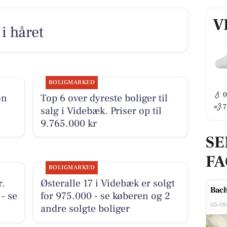
V
i håret
BOLIGMARKED
💧
on
Top 6 over dyreste boliger til
💨
7
salg i Videbæk. Priser op til
9.765.000 kr
SE
F
BOLIGMARKED
r.
Østeralle 17 i Videbæk er solgt
Bach
 - se
for 975.000 - se køberen og 2
05-08
andre solgte boliger