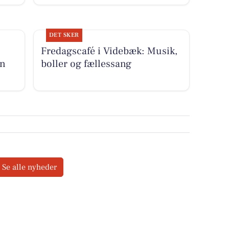
DET SKER
Fredagscafé i Videbæk: Musik,
an
boller og fællessang
Se alle nyheder