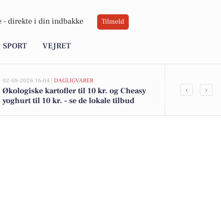
 -
direkte i din indbakke
Tilmeld
SPORT
VEJRET
02-08-2026 16:04 |
DAGLIGVARER
02-08-2026 15:12
‹
›
Økologiske kartofler til 10 kr. og Cheasy
Østeralle 17 
yoghurt til 10 kr. - se de lokale tilbud
975.000 - se
boliger