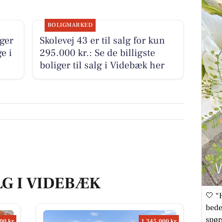
BOLIGMARKED
iger
Skolevej 43 er til salg for kun
e i
295.000 kr.: Se de billigste
boliger til salg i Videbæk her
LG I VIDEBÆK
🤍 “
bede
spør
00 kr
1.345.000 kr