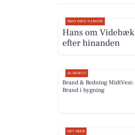
MØD DINE NABOER
Hans om Videbæk: 
efter hinanden
ALARM112
Brand & Redning MidtVest:
Brand i bygning
DET SKER