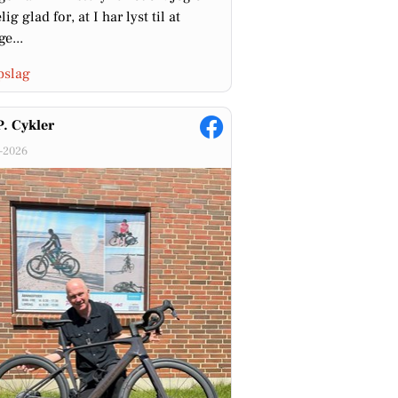
lig glad for, at I har lyst til at
e...
pslag
P. Cykler
-2026