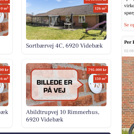
virke
2
2
0 m
126 m
spørg
Se o
Per 
Sortbærvej 4C, 6920 Videbæk
02-08
00 kr
795.000 kr
2
2
56 m
150 m
bæk
Abildtrupvej 10 Rimmerhus,
6920 Videbæk