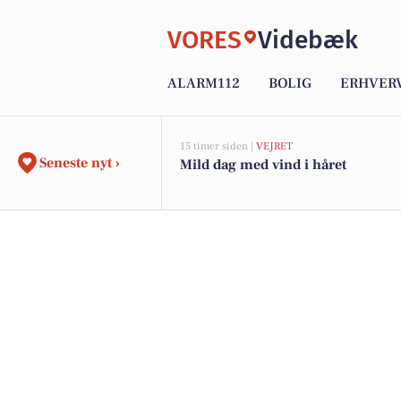
VORES
Videbæk
ALARM112
BOLIG
ERHVER
15 timer siden |
VEJRET
Seneste nyt ›
Mild dag med vind i håret