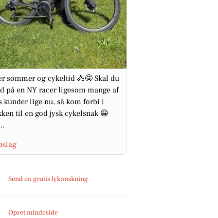
er sommer og cykeltid 🚴🤩 Skal du
ed på en NY racer ligesom mange af
s kunder lige nu, så kom forbi i
kken til en god jysk cykelsnak 😀
..
pslag
Send en gratis lykønskning
Opret mindeside