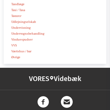
Tandlæge
Taxi / Taxa
Tømrer
Udlejningselskab
Undervisning
Undervognsbehandling
Vinduespudser
VVS
Værtshus / bar
Øvrige
VORES
Videbæk