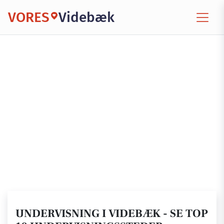
VORES
Videbæk
UNDERVISNING I VIDEBÆK - SE TOP