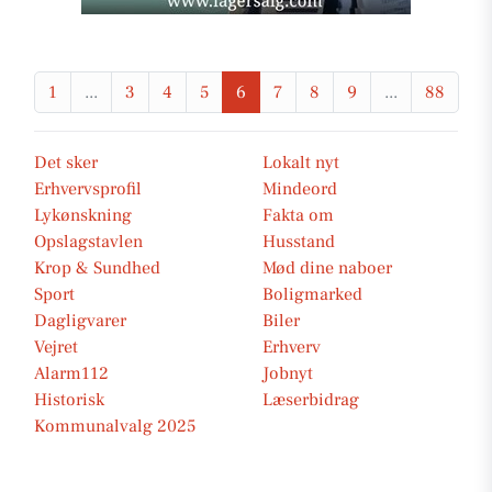
1
...
3
4
5
6
7
8
9
...
88
Det sker
Lokalt nyt
Erhvervsprofil
Mindeord
Lykønskning
Fakta om
Opslagstavlen
Husstand
Krop & Sundhed
Mød dine naboer
Sport
Boligmarked
Dagligvarer
Biler
Vejret
Erhverv
Alarm112
Jobnyt
Historisk
Læserbidrag
Kommunalvalg 2025