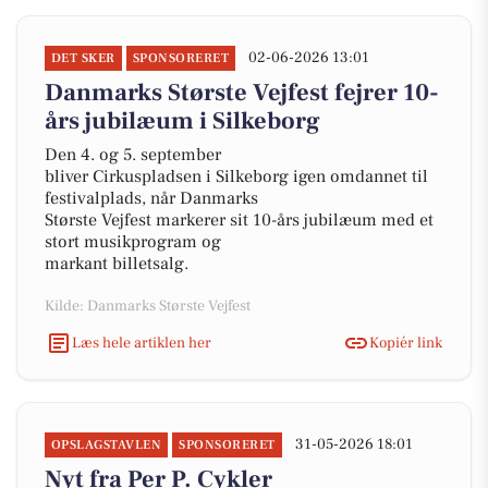
02-06-2026 13:01
DET SKER
SPONSORERET
Danmarks Største Vejfest fejrer 10-
års jubilæum i Silkeborg
Den 4. og 5. september
bliver Cirkuspladsen i Silkeborg igen omdannet til
festivalplads, når Danmarks
Største Vejfest markerer sit 10-års jubilæum med et
stort musikprogram og
markant billetsalg.
Kilde: Danmarks Største Vejfest
Læs hele artiklen her
Kopiér link
31-05-2026 18:01
OPSLAGSTAVLEN
SPONSORERET
Nyt fra Per P. Cykler