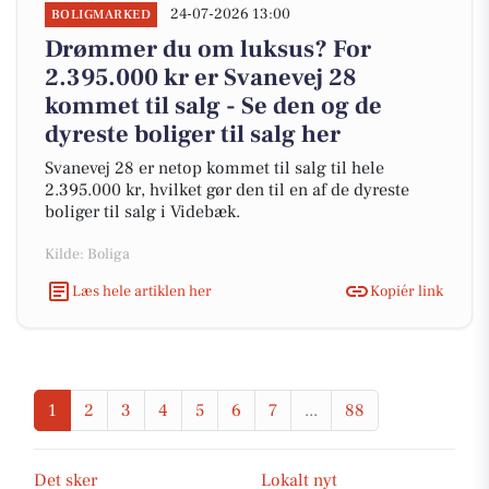
24-07-2026 13:00
BOLIGMARKED
Drømmer du om luksus? For
2.395.000 kr er Svanevej 28
kommet til salg - Se den og de
dyreste boliger til salg her
Svanevej 28 er netop kommet til salg til hele
2.395.000 kr, hvilket gør den til en af de dyreste
boliger til salg i Videbæk.
Kilde: Boliga
Læs hele artiklen her
Kopiér link
1
2
3
4
5
6
7
...
88
Det sker
Lokalt nyt