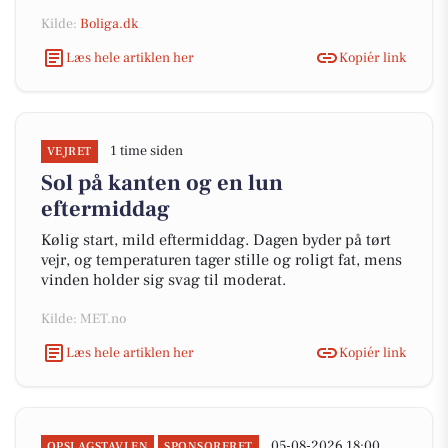
Kilde:
Boliga.dk
Læs hele artiklen her
Kopiér link
1 time siden
VEJRET
Sol på kanten og en lun
eftermiddag
Kølig start, mild eftermiddag. Dagen byder på tørt
vejr, og temperaturen tager stille og roligt fat, mens
vinden holder sig svag til moderat.
Kilde: MET.no
Læs hele artiklen her
Kopiér link
05-08-2026 18:00
OPSLAGSTAVLEN
SPONSORERET