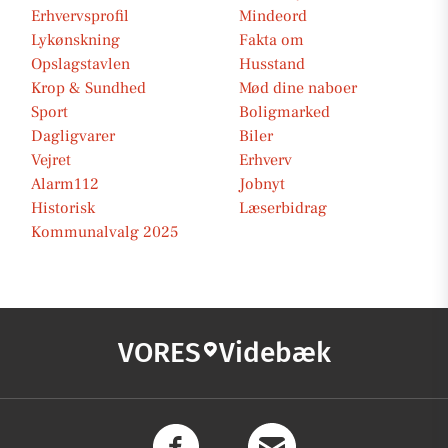
Erhvervsprofil
Mindeord
Lykønskning
Fakta om
Opslagstavlen
Husstand
Krop & Sundhed
Mød dine naboer
Sport
Boligmarked
Dagligvarer
Biler
Vejret
Erhverv
Alarm112
Jobnyt
Historisk
Læserbidrag
Kommunalvalg 2025
VORES
Videbæk