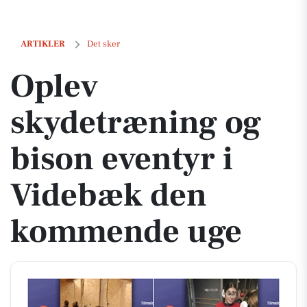
Oplev skydetræning og bison eventyr i Videbæk den kommende uge
ARTIKLER
Det sker
Oplev
skydetræning og
bison eventyr i
Videbæk den
kommende uge