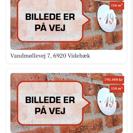
2
156 m
Vandmøllevej 7, 6920 Videbæk
795.000 kr
2
150 m