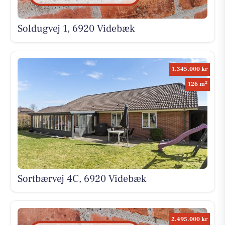
Soldugvej 1, 6920 Videbæk
1.345.000 kr
2
126 m
Sortbærvej 4C, 6920 Videbæk
2.495.000 kr