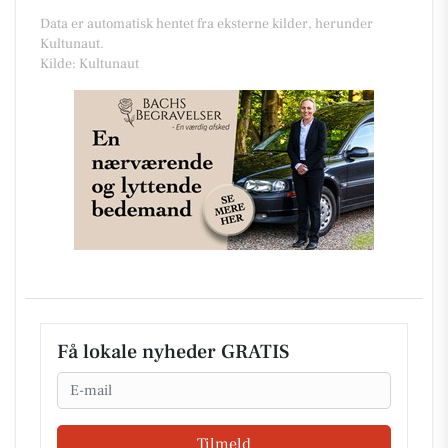
Data er automatisk hentet fra eksterne kilder, herunder
Kultunaut.
Kilde: Kultunaut
Få lokale nyheder GRATIS
Email
Tilmeld