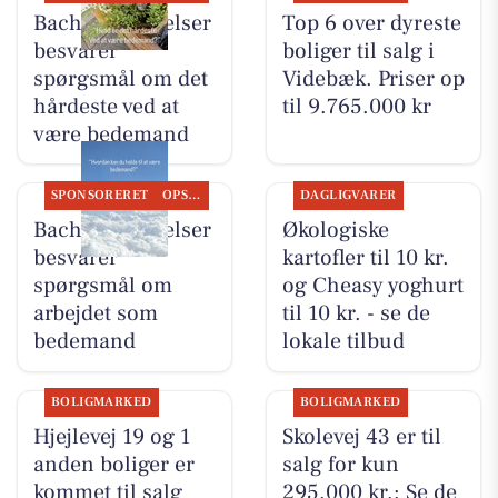
Bachs Begravelser
Top 6 over dyreste
besvarer
boliger til salg i
spørgsmål om det
Videbæk. Priser op
hårdeste ved at
til 9.765.000 kr
være bedemand
SPONSORERET
OPSLAGSTAVLEN
DAGLIGVARER
Bachs Begravelser
Økologiske
besvarer
kartofler til 10 kr.
spørgsmål om
og Cheasy yoghurt
arbejdet som
til 10 kr. - se de
bedemand
lokale tilbud
BOLIGMARKED
BOLIGMARKED
Hjejlevej 19 og 1
Skolevej 43 er til
anden boliger er
salg for kun
kommet til salg
295.000 kr.: Se de