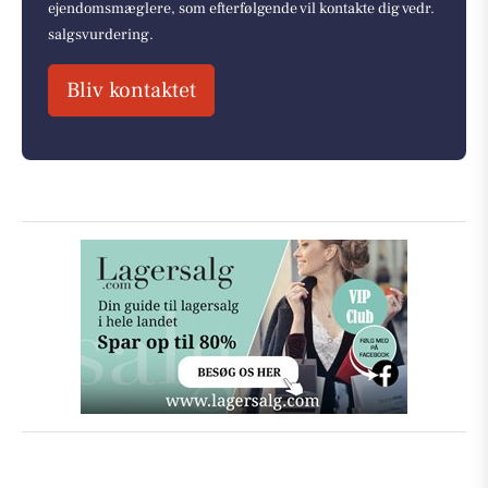
ejendomsmæglere, som efterfølgende vil kontakte dig vedr.
salgsvurdering.
Bliv kontaktet