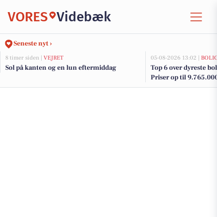
VORES
Videbæk
Seneste nyt ›
8 timer siden |
VEJRET
05-08-2026 13:02 |
BOLI
Sol på kanten og en lun eftermiddag
Top 6 over dyreste boli
Priser op til 9.765.00