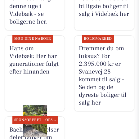
denne uge i
billigste boliger til
Videbæk - se
salg i Videbæk her
boligerne her.
MØD DINE NABOER
BOLIGMARKED
Hans om
Drømmer du om
Videbæk: Her har
luksus? For
generationer fulgt
2.395.000 kr er
efter hinanden
Svanevej 28
kommet til salg -
Se den og de
dyreste boliger til
salg her
SPONSORERET
OPSLAGSTAVLEN
Bachs Begravelser
deler tanker om