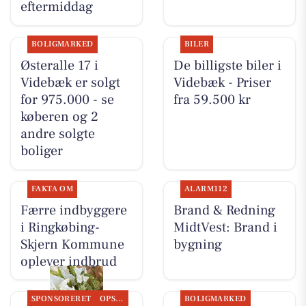
eftermiddag
BOLIGMARKED
BILER
Østeralle 17 i
De billigste biler i
Videbæk er solgt
Videbæk - Priser
for 975.000 - se
fra 59.500 kr
køberen og 2
andre solgte
boliger
FAKTA OM
ALARM112
Færre indbyggere
Brand & Redning
i Ringkøbing-
MidtVest: Brand i
Skjern Kommune
bygning
oplever indbrud
SPONSORERET
OPSLAGSTAVLEN
BOLIGMARKED