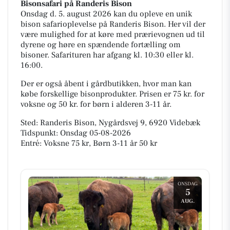
Bisonsafari på Randeris Bison
Onsdag d. 5. august 2026 kan du opleve en unik
bison safarioplevelse på Randeris Bison. Her vil der
være mulighed for at køre med prærievognen ud til
dyrene og høre en spændende fortælling om
bisoner. Safarituren har afgang kl. 10:30 eller kl.
16:00.
Der er også åbent i gårdbutikken, hvor man kan
købe forskellige bisonprodukter. Prisen er 75 kr. for
voksne og 50 kr. for børn i alderen 3-11 år.
Sted: Randeris Bison, Nygårdsvej 9, 6920 Videbæk
Tidspunkt: Onsdag 05-08-2026
Entré: Voksne 75 kr, Børn 3-11 år 50 kr
ONSDAG
5
AUG.