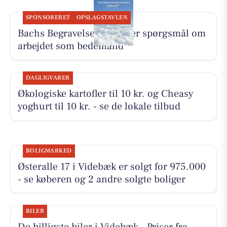
SPONSORERET
OPSLAGSTAVLEN
Bachs Begravelser besvarer spørgsmål om
arbejdet som bedemand
DAGLIGVARER
Økologiske kartofler til 10 kr. og Cheasy
yoghurt til 10 kr. - se de lokale tilbud
BOLIGMARKED
Østeralle 17 i Videbæk er solgt for 975.000
- se køberen og 2 andre solgte boliger
BILER
De billigste biler i Videbæk - Priser fra