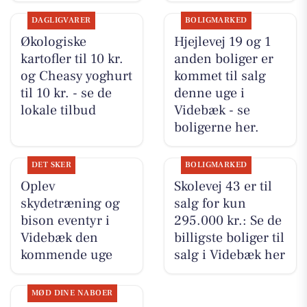
DAGLIGVARER
BOLIGMARKED
Økologiske
Hjejlevej 19 og 1
kartofler til 10 kr.
anden boliger er
og Cheasy yoghurt
kommet til salg
til 10 kr. - se de
denne uge i
lokale tilbud
Videbæk - se
boligerne her.
DET SKER
BOLIGMARKED
Oplev
Skolevej 43 er til
skydetræning og
salg for kun
bison eventyr i
295.000 kr.: Se de
Videbæk den
billigste boliger til
kommende uge
salg i Videbæk her
MØD DINE NABOER