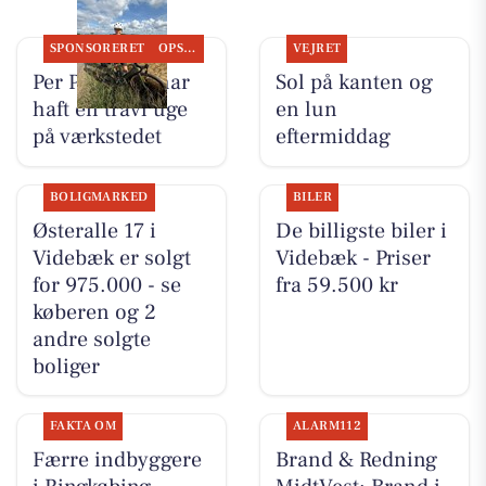
SPONSORERET
OPSLAGSTAVLEN
VEJRET
Per P. Cykler har
Sol på kanten og
haft en travl uge
en lun
på værkstedet
eftermiddag
BOLIGMARKED
BILER
Østeralle 17 i
De billigste biler i
Videbæk er solgt
Videbæk - Priser
for 975.000 - se
fra 59.500 kr
køberen og 2
andre solgte
boliger
FAKTA OM
ALARM112
Færre indbyggere
Brand & Redning