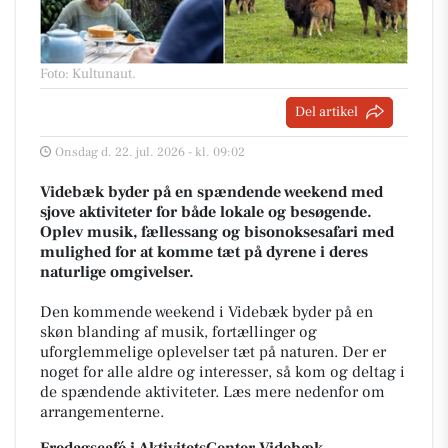
Foto: Kultunaut
.
Del artikel
Onsdag d. 22. jul. 2026 - kl. 09:02
Videbæk byder på en spændende weekend med
sjove aktiviteter for både lokale og besøgende.
Oplev musik, fællessang og bisonoksesafari med
mulighed for at komme tæt på dyrene i deres
naturlige omgivelser.
Den kommende weekend i Videbæk byder på en
skøn blanding af musik, fortællinger og
uforglemmelige oplevelser tæt på naturen. Der er
noget for alle aldre og interesser, så kom og deltag i
de spændende aktiviteter. Læs mere nedenfor om
arrangementerne.
Fredagscafé i AktivitetsCenter Videbæk