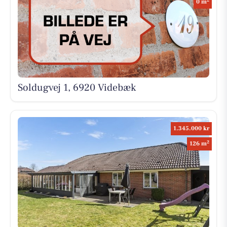
0 m
Soldugvej 1, 6920 Videbæk
1.345.000 kr
2
126 m