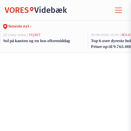
VORES
Videbæk
Seneste nyt ›
23 timer siden |
VEJRET
05-08-2026 13:02 |
BOLI
Sol på kanten og en lun eftermiddag
Top 6 over dyreste boli
Priser op til 9.765.00