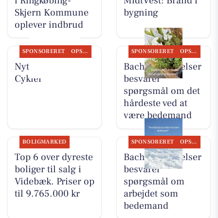
i Ringkøbing-
MidtVest: Brand i
Skjern Kommune
bygning
oplever indbrud
SPONSORERET
OPSLAGSTAVLEN
SPONSORERET
OPSLAGSTAVLEN
Nyt fra Per P.
Bachs Begravelser
Cykler
besvarer
spørgsmål om det
hårdeste ved at
være bedemand
BOLIGMARKED
SPONSORERET
OPSLAGSTAVLEN
Top 6 over dyreste
Bachs Begravelser
boliger til salg i
besvarer
Videbæk. Priser op
spørgsmål om
til 9.765.000 kr
arbejdet som
bedemand