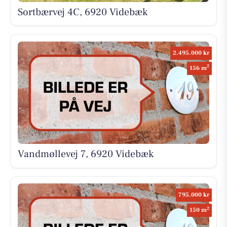
Sortbærvej 4C, 6920 Videbæk
2.495.000 kr
2
156 m
Vandmøllevej 7, 6920 Videbæk
795.000 kr
2
150 m