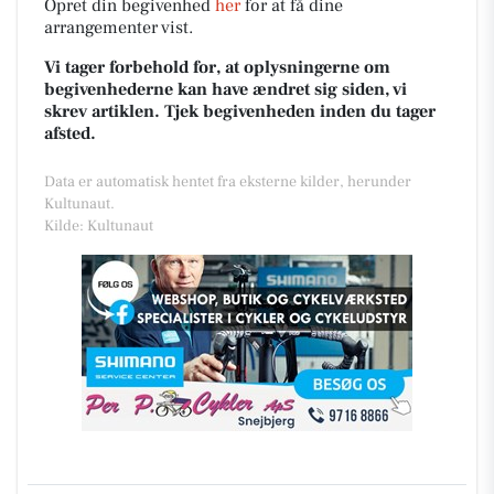
Opret din begivenhed
her
for at få dine
arrangementer vist.
Vi tager forbehold for, at oplysningerne om
begivenhederne kan have ændret sig siden, vi
skrev artiklen. Tjek begivenheden inden du tager
afsted.
Data er automatisk hentet fra eksterne kilder, herunder
Kultunaut.
Kilde: Kultunaut