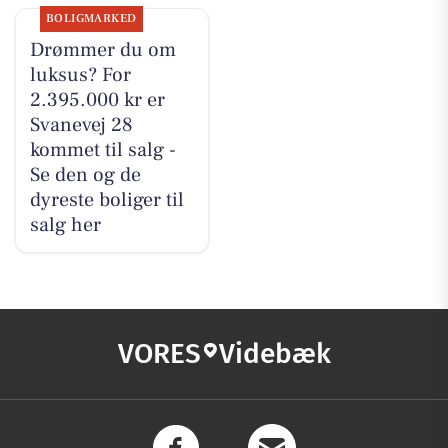
BOLIGMARKED
Drømmer du om
luksus? For
2.395.000 kr er
Svanevej 28
kommet til salg -
Se den og de
dyreste boliger til
salg her
VORES
Videbæk