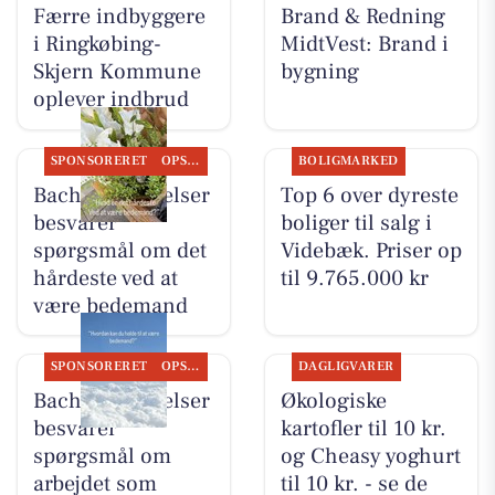
Færre indbyggere
Brand & Redning
i Ringkøbing-
MidtVest: Brand i
Skjern Kommune
bygning
oplever indbrud
SPONSORERET
OPSLAGSTAVLEN
BOLIGMARKED
Bachs Begravelser
Top 6 over dyreste
besvarer
boliger til salg i
spørgsmål om det
Videbæk. Priser op
hårdeste ved at
til 9.765.000 kr
være bedemand
SPONSORERET
OPSLAGSTAVLEN
DAGLIGVARER
Bachs Begravelser
Økologiske
besvarer
kartofler til 10 kr.
spørgsmål om
og Cheasy yoghurt
arbejdet som
til 10 kr. - se de