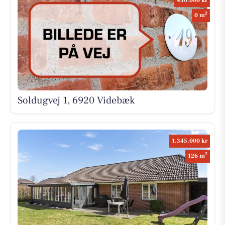
450.000 kr
2
0 m
Soldugvej 1, 6920 Videbæk
1.345.000 kr
2
126 m