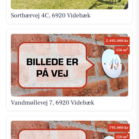
Sortbærvej 4C, 6920 Videbæk
2.495.000 kr
2
156 m
Vandmøllevej 7, 6920 Videbæk
795.000 kr
2
150 m