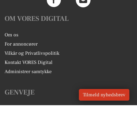
OM VORES DIGITAL
Om os
For annoncører
Vilkår og Privatlivspolitik
Kontakt VORES Digital
Administrer samtykke
GENVEJE
Tilmeld nyhedsbrev
Seneste nyt fra Videbæk
Vores lokale erhverv
Kalenderen for Videbæk
Fakta om Videbæk