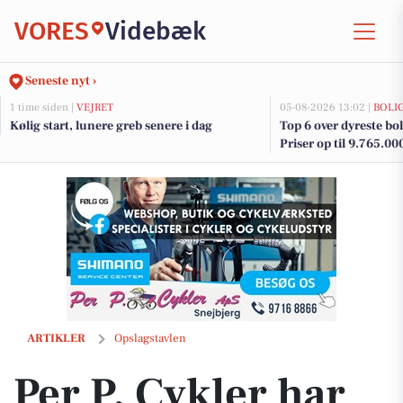
VORES
Videbæk
Seneste nyt ›
1 time siden |
VEJRET
05-08-2026 13:02 |
BOLI
Kølig start, lunere greb senere i dag
Top 6 over dyreste boli
Priser op til 9.765.00
Per P. Cykler har sommertilbud på gravelcykler
ARTIKLER
Opslagstavlen
Per P. Cykler har