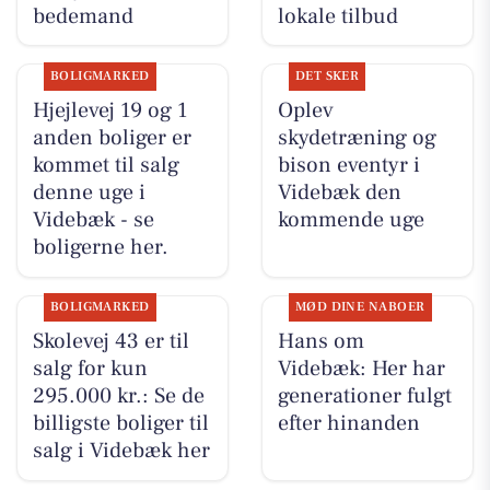
bedemand
lokale tilbud
BOLIGMARKED
DET SKER
Hjejlevej 19 og 1
Oplev
anden boliger er
skydetræning og
kommet til salg
bison eventyr i
denne uge i
Videbæk den
Videbæk - se
kommende uge
boligerne her.
BOLIGMARKED
MØD DINE NABOER
Skolevej 43 er til
Hans om
salg for kun
Videbæk: Her har
295.000 kr.: Se de
generationer fulgt
billigste boliger til
efter hinanden
salg i Videbæk her