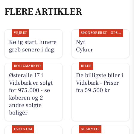
FLERE ARTIKLER
VEJRET
SPONSORERET
OPSLAGSTAVLEN
Kølig start, lunere
Nyt fra Per P.
greb senere i dag
Cykler
BOLIGMARKED
BILER
Østeralle 17 i
De billigste biler i
Videbæk er solgt
Videbæk - Priser
for 975.000 - se
fra 59.500 kr
køberen og 2
andre solgte
boliger
FAKTA OM
ALARM112