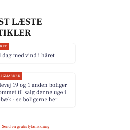
ST LÆSTE
TIKLER
JRET
 dag med vind i håret
LIGMARKED
levej 19 og 1 anden boliger
ommet til salg denne uge i
bæk - se boligerne her.
Send en gratis lykønskning