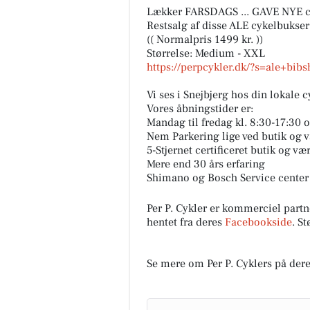
Lækker FARSDAGS ... GAVE NYE c
Restsalg af disse ALE cykelbukse
(( Normalpris 1499 kr. ))
Størrelse: Medium - XXL
https://perpcykler.dk/?s=ale+bi
Vi ses i Snejbjerg hos din lokale 
Vores åbningstider er:
Mandag til fredag kl. 8:30-17:30 og
Nem Parkering lige ved butik og 
5-Stjernet certificeret butik og væ
Mere end 30 års erfaring
Shimano og Bosch Service center
Per P. Cykler er kommerciel par
hentet fra deres
Facebookside
. S
Se mere om Per P. Cyklers på der