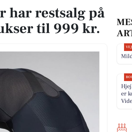
r har restsalg på
ME
kser til 999 kr.
AR
VE
Mild
BO
Hjej
er k
Vide