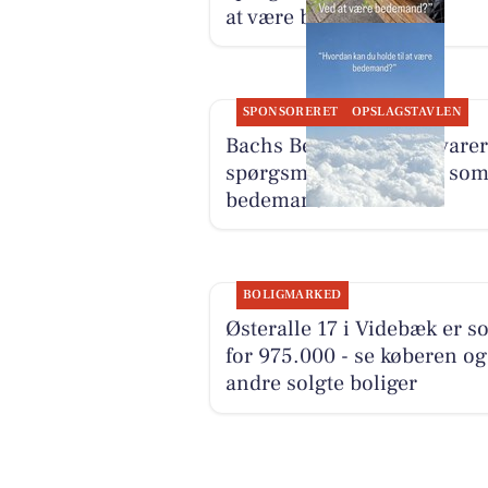
at være bedemand
SPONSORERET
OPSLAGSTAVLEN
Bachs Begravelser besvarer
spørgsmål om arbejdet so
bedemand
BOLIGMARKED
Østeralle 17 i Videbæk er so
for 975.000 - se køberen og
andre solgte boliger