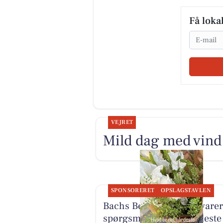
Få loka
Email
VEJRET
Mild dag med vind 
SPONSORERET
OPSLAGSTAVLEN
Bachs Begravelser besvarer
spørgsmål om det hårdeste