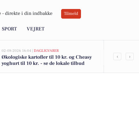
 -
direkte i din indbakke
Tilmeld
SPORT
VEJRET
02-08-2026 16:04 |
DAGLIGVARER
02-08-2026 15:12
‹
›
Økologiske kartofler til 10 kr. og Cheasy
Østeralle 17 
yoghurt til 10 kr. - se de lokale tilbud
975.000 - se
boliger