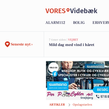
VORES
Videbæk
ALARM112
BOLIG
ERHVER
7 timer siden |
VEJRET
Seneste nyt ›
Mild dag med vind i håret
Per P. Cykler har restsalg på ALE cykelb
ARTIKLER
Opslagstavlen