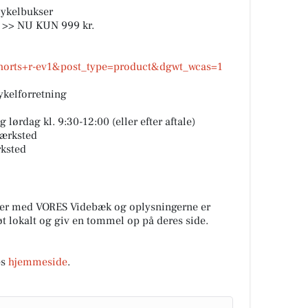
ykelbukser
r >> NU KUN 999 kr.
bshorts+r-ev1&post_type=product&dgwt_wcas=1
cykelforretning
 lørdag kl. 9:30-12:00 (eller efter aftale)
værksted
rksted
tner med VORES Videbæk og oplysningerne er
tøt lokalt og giv en tommel op på deres side.
es
hjemmeside
.