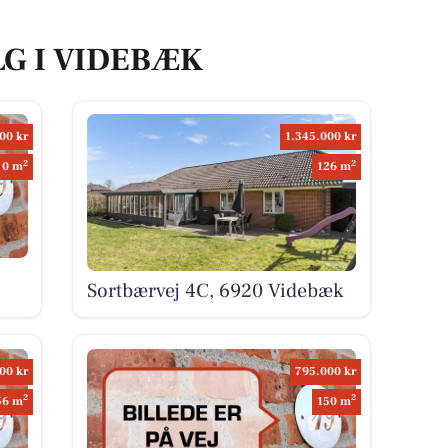
LG I VIDEBÆK
00 kr
1.345.000 kr
2
2
0 m
126 m
Sortbærvej 4C, 6920 Videbæk
00 kr
795.000 kr
2
2
56 m
150 m