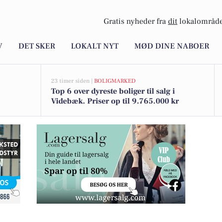
Gratis nyheder fra
dit
lokalområde
V
DET SKER
LOKALT NYT
MØD DINE NABOER
23 timer siden |
BOLIGMARKED
Top 6 over dyreste boliger til salg i
Videbæk. Priser op til 9.765.000 kr
ukser til 999 kr.