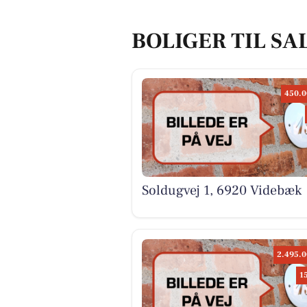
BOLIGER TIL SA
450.0
Soldugvej 1, 6920 Videbæk
2.495.0
1