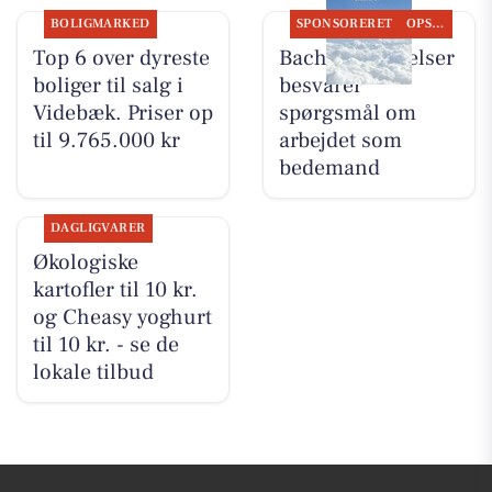
BOLIGMARKED
SPONSORERET
OPSLAGSTAVLEN
Top 6 over dyreste
Bachs Begravelser
boliger til salg i
besvarer
Videbæk. Priser op
spørgsmål om
til 9.765.000 kr
arbejdet som
bedemand
DAGLIGVARER
Økologiske
kartofler til 10 kr.
og Cheasy yoghurt
til 10 kr. - se de
lokale tilbud