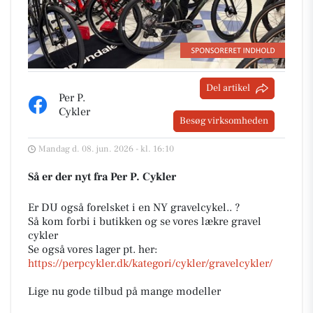
Del artikel
Per P.
Cykler
Besøg virksomheden
Mandag d. 08. jun. 2026 - kl. 16:10
Så er der nyt fra Per P. Cykler
Er DU også forelsket i en NY gravelcykel.. ?
Så kom forbi i butikken og se vores lækre gravel
cykler
Se også vores lager pt. her:
https://perpcykler.dk/kategori/cykler/gravelcykler/
Lige nu gode tilbud på mange modeller