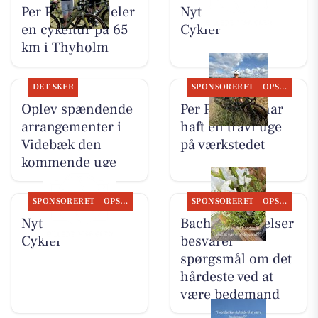
Per P. Cykler deler
Nyt fra Per P.
en cykeltur på 65
Cykler
km i Thyholm
DET SKER
SPONSORERET
OPSLAGSTAVLEN
Oplev spændende
Per P. Cykler har
arrangementer i
haft en travl uge
Videbæk den
på værkstedet
kommende uge
SPONSORERET
OPSLAGSTAVLEN
SPONSORERET
OPSLAGSTAVLEN
Nyt fra Per P.
Bachs Begravelser
Cykler
besvarer
spørgsmål om det
hårdeste ved at
være bedemand