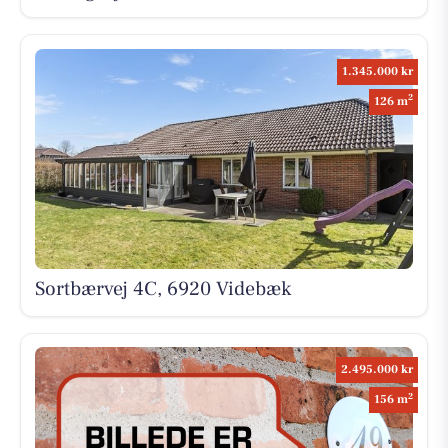
1.345.000 kr
2
126 m
Sortbærvej 4C, 6920 Videbæk
2.495.000 kr
2
156 m