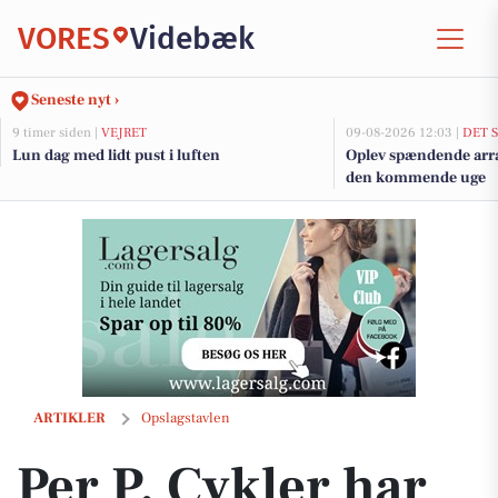
VORES
Videbæk
Seneste nyt ›
9 timer siden |
VEJRET
09-08-2026 12:03 |
DET 
Lun dag med lidt pust i luften
Oplev spændende arr
den kommende uge
Per P. Cykler har gode tilbud på mange gravelcykelmodeller
ARTIKLER
Opslagstavlen
Per P. Cykler har