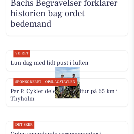
Bachs Begravelser forklarer
historien bag ordet
bedemand
VEJRET
Lun dag med lidt pust i luften
SPONSORERET
OPSLAGSTAVLEN
Per P. Cykler deler en cykeltur på 65 km i
Thyholm
DET SKER
Oplev spændende arrangementer i