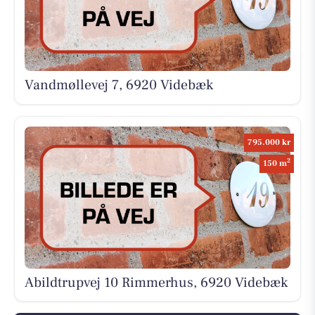
Vandmøllevej 7, 6920 Videbæk
795.000 kr
2
150 m
Abildtrupvej 10 Rimmerhus, 6920 Videbæk