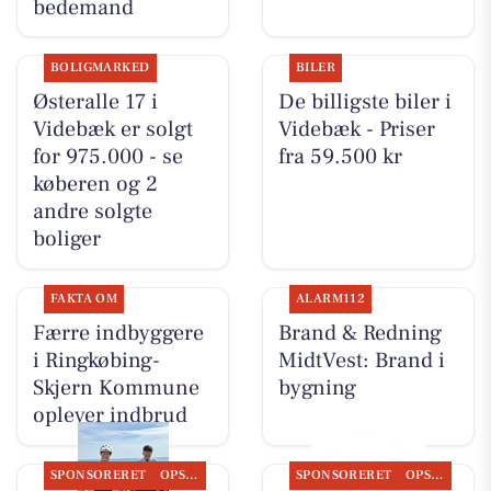
bedemand
BOLIGMARKED
BILER
Østeralle 17 i
De billigste biler i
Videbæk er solgt
Videbæk - Priser
for 975.000 - se
fra 59.500 kr
køberen og 2
andre solgte
boliger
FAKTA OM
ALARM112
Færre indbyggere
Brand & Redning
i Ringkøbing-
MidtVest: Brand i
Skjern Kommune
bygning
oplever indbrud
SPONSORERET
OPSLAGSTAVLEN
SPONSORERET
OPSLAGSTAVLEN