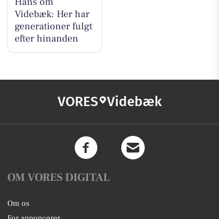
Hans om
Videbæk: Her har
generationer fulgt
efter hinanden
VORES
Videbæk
OM VORES DIGITAL
Om os
For annoncører