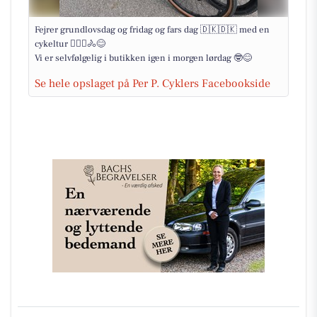
Fejrer grundlovsdag og fridag og fars dag 🇩🇰🇩🇰 med en
cykeltur 🚴🏽‍♂️🚴😊
Vi er selvfølgelig i butikken igen i morgen lørdag 🤓😊
Se hele opslaget på Per P. Cyklers Facebookside