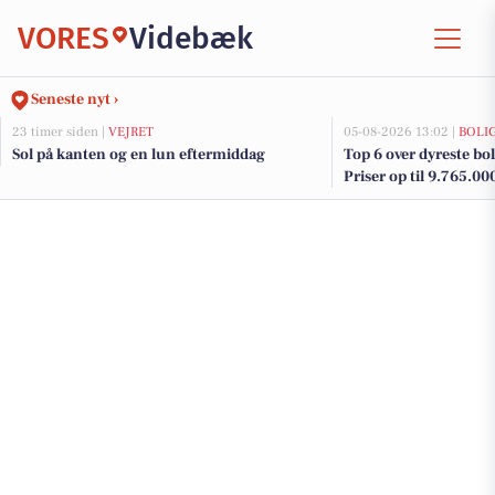
VORES
Videbæk
Seneste nyt ›
23 timer siden |
VEJRET
05-08-2026 13:02 |
BOLI
Sol på kanten og en lun eftermiddag
Top 6 over dyreste boli
Priser op til 9.765.00