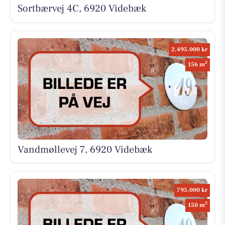
Sortbærvej 4C, 6920 Videbæk
2.495.000 kr
2
156 m
Vandmøllevej 7, 6920 Videbæk
795.000 kr
2
150 m