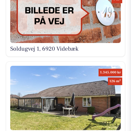
Soldugvej 1, 6920 Videbæk
1.345.000 kr
2
126 m