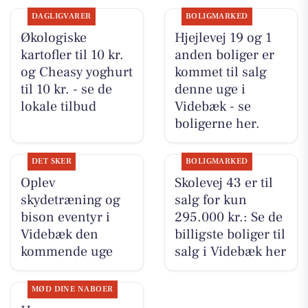
DAGLIGVARER
BOLIGMARKED
Økologiske
Hjejlevej 19 og 1
kartofler til 10 kr.
anden boliger er
og Cheasy yoghurt
kommet til salg
til 10 kr. - se de
denne uge i
lokale tilbud
Videbæk - se
boligerne her.
DET SKER
BOLIGMARKED
Oplev
Skolevej 43 er til
skydetræning og
salg for kun
bison eventyr i
295.000 kr.: Se de
Videbæk den
billigste boliger til
kommende uge
salg i Videbæk her
MØD DINE NABOER