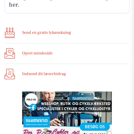
her.
Send en gratis lykønskning
Opret mindeside
Indsend dit læserbidrag