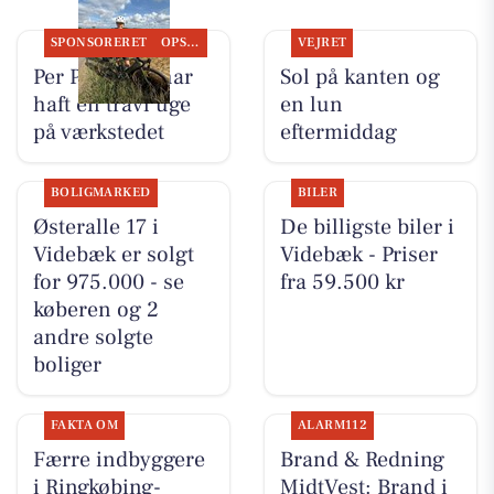
SPONSORERET
OPSLAGSTAVLEN
VEJRET
Per P. Cykler har
Sol på kanten og
haft en travl uge
en lun
på værkstedet
eftermiddag
BOLIGMARKED
BILER
Østeralle 17 i
De billigste biler i
Videbæk er solgt
Videbæk - Priser
for 975.000 - se
fra 59.500 kr
køberen og 2
andre solgte
boliger
FAKTA OM
ALARM112
Færre indbyggere
Brand & Redning
i Ringkøbing-
MidtVest: Brand i