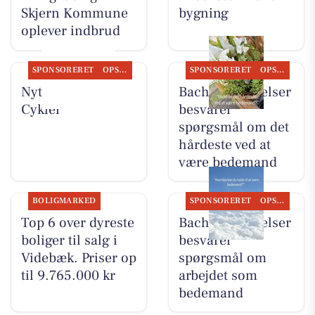
Skjern Kommune
bygning
oplever indbrud
SPONSORERET
OPSLAGSTAVLEN
SPONSORERET
OPSLAGSTAVLEN
Nyt fra Per P.
Bachs Begravelser
Cykler
besvarer
spørgsmål om det
hårdeste ved at
være bedemand
BOLIGMARKED
SPONSORERET
OPSLAGSTAVLEN
Top 6 over dyreste
Bachs Begravelser
boliger til salg i
besvarer
Videbæk. Priser op
spørgsmål om
til 9.765.000 kr
arbejdet som
bedemand