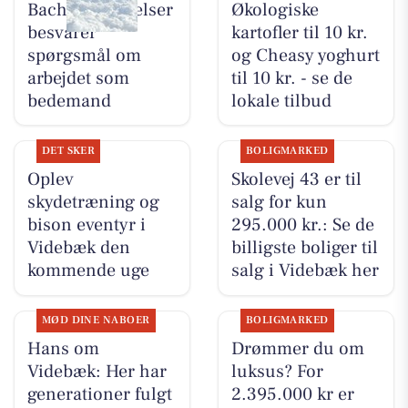
Bachs Begravelser
Økologiske
besvarer
kartofler til 10 kr.
spørgsmål om
og Cheasy yoghurt
arbejdet som
til 10 kr. - se de
bedemand
lokale tilbud
DET SKER
BOLIGMARKED
Oplev
Skolevej 43 er til
skydetræning og
salg for kun
bison eventyr i
295.000 kr.: Se de
Videbæk den
billigste boliger til
kommende uge
salg i Videbæk her
MØD DINE NABOER
BOLIGMARKED
Hans om
Drømmer du om
Videbæk: Her har
luksus? For
generationer fulgt
2.395.000 kr er