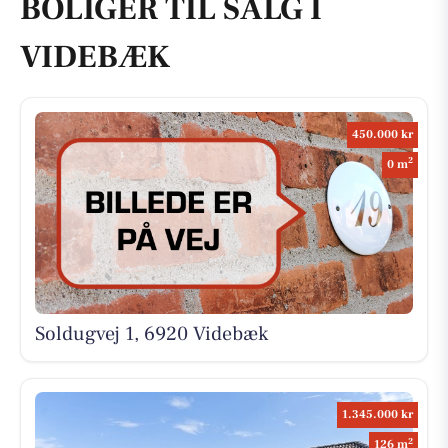
BOLIGER TIL SALG I
VIDEBÆK
450.000 kr
2
0 m
Soldugvej 1, 6920 Videbæk
1.345.000 kr
2
126 m