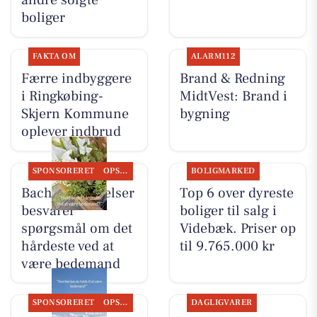
andre solgte
boliger
FAKTA OM
ALARM112
Færre indbyggere
Brand & Redning
i Ringkøbing-
MidtVest: Brand i
Skjern Kommune
bygning
oplever indbrud
SPONSORERET
OPSLAGSTAVLEN
BOLIGMARKED
Bachs Begravelser
Top 6 over dyreste
besvarer
boliger til salg i
spørgsmål om det
Videbæk. Priser op
hårdeste ved at
til 9.765.000 kr
være bedemand
SPONSORERET
OPSLAGSTAVLEN
DAGLIGVARER