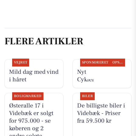
FLERE ARTIKLER
VEJRET
SPONSORERET
OPSLAGSTAVLEN
Mild dag med vind
Nyt fra Per P.
i håret
Cykler
BOLIGMARKED
BILER
Østeralle 17 i
De billigste biler i
Videbæk er solgt
Videbæk - Priser
for 975.000 - se
fra 59.500 kr
køberen og 2