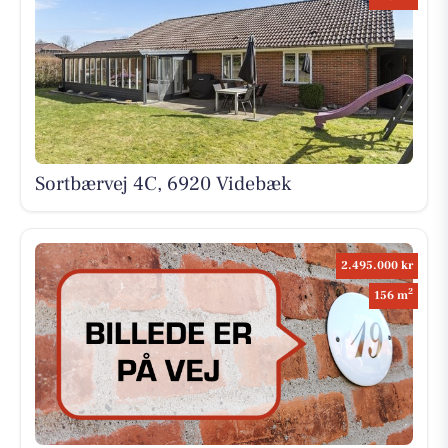
Sortbærvej 4C, 6920 Videbæk
2.495.000 kr
2
156 m