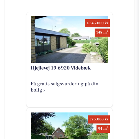
1.245.000 kr
2
148 m
Hjejlevej 19 6920 Videbæk
Få gratis salgsvurdering på din
bolig ›
575.000 kr
2
94 m