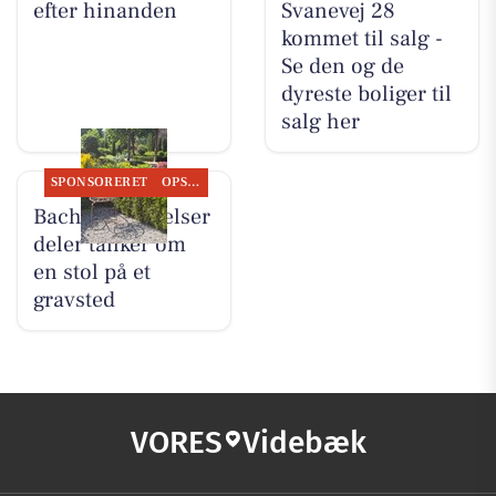
efter hinanden
Svanevej 28
kommet til salg -
Se den og de
dyreste boliger til
salg her
SPONSORERET
OPSLAGSTAVLEN
Bachs Begravelser
deler tanker om
en stol på et
gravsted
VORES
Videbæk