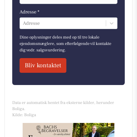
Adresse *
Adresse
Dine oplysninger deles med op til tre lokale
ejendomsmæglere, som efterfølgende vil kontakte
dig vedr. salgsvurdering.
Bliv kontaktet
Data er automatisk hentet fra eksterne kilder, herunder
Boliga.
Kilde: Boliga