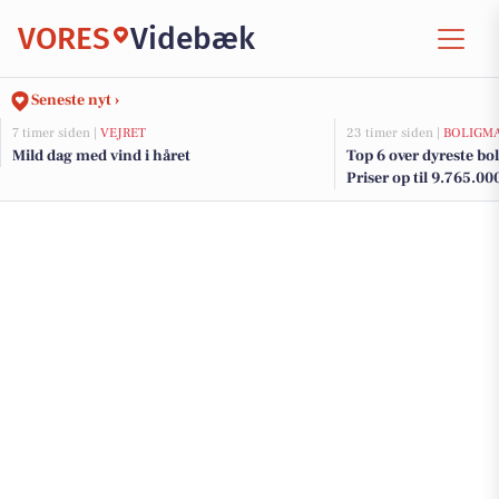
VORES
Videbæk
Seneste nyt ›
7 timer siden |
VEJRET
23 timer siden |
BOLIGM
Mild dag med vind i håret
Top 6 over dyreste boli
Priser op til 9.765.00