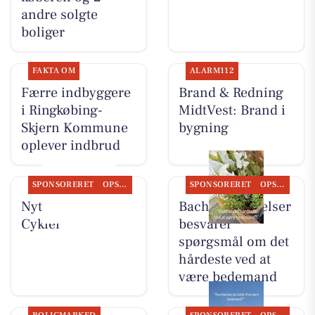
andre solgte
boliger
FAKTA OM
ALARM112
Færre indbyggere
Brand & Redning
i Ringkøbing-
MidtVest: Brand i
Skjern Kommune
bygning
oplever indbrud
SPONSORERET
OPSLAGSTAVLEN
SPONSORERET
OPSLAGSTAVLEN
Nyt fra Per P.
Bachs Begravelser
Cykler
besvarer
spørgsmål om det
hårdeste ved at
være bedemand