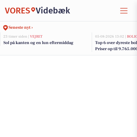
VORES
Videbæk
Seneste nyt ›
23 timer siden |
VEJRET
05-08-2026 13:02 |
BOLI
Sol på kanten og en lun eftermiddag
Top 6 over dyreste boli
Priser op til 9.765.00