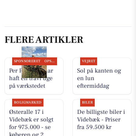
FLERE ARTIKLER
SPONSORERET
OPSLAGSTAVLEN
VEJRET
Per P. Cykler har
Sol på kanten og
haft en travl uge
en lun
på værkstedet
eftermiddag
BOLIGMARKED
BILER
Østeralle 17 i
De billigste biler i
Videbæk er solgt
Videbæk - Priser
for 975.000 - se
fra 59.500 kr
køberen og 2