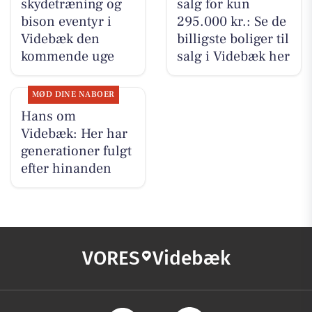
skydetræning og
salg for kun
bison eventyr i
295.000 kr.: Se de
Videbæk den
billigste boliger til
kommende uge
salg i Videbæk her
MØD DINE NABOER
Hans om
Videbæk: Her har
generationer fulgt
efter hinanden
VORES
Videbæk