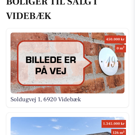
BOLIGER TIL SALG I
VIDEBÆK
450.000 kr
2
0 m
Soldugvej 1, 6920 Videbæk
1.345.000 kr
2
126 m