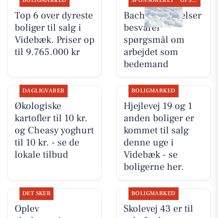
BOLIGMARKED
SPONSORERET
OPSLAGSTAVLEN
Top 6 over dyreste
Bachs Begravelser
boliger til salg i
besvarer
Videbæk. Priser op
spørgsmål om
til 9.765.000 kr
arbejdet som
bedemand
DAGLIGVARER
BOLIGMARKED
Økologiske
Hjejlevej 19 og 1
kartofler til 10 kr.
anden boliger er
og Cheasy yoghurt
kommet til salg
til 10 kr. - se de
denne uge i
lokale tilbud
Videbæk - se
boligerne her.
DET SKER
BOLIGMARKED
Oplev
Skolevej 43 er til