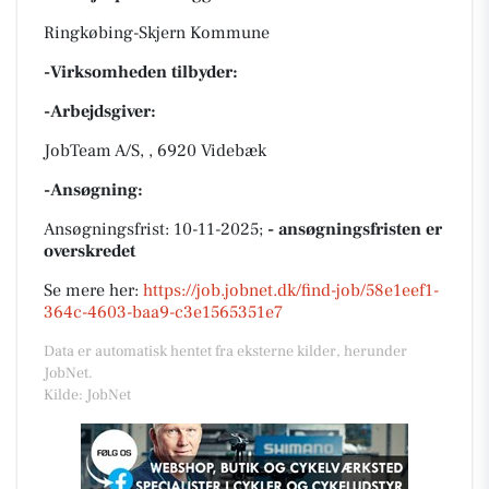
Ringkøbing-Skjern Kommune
-Virksomheden tilbyder:
-Arbejdsgiver:
JobTeam A/S, , 6920 Videbæk
-Ansøgning:
Ansøgningsfrist: 10-11-2025;
- ansøgningsfristen er
overskredet
Se mere her:
https://job.jobnet.dk/find-job/58e1eef1-
364c-4603-baa9-c3e1565351e7
Data er automatisk hentet fra eksterne kilder, herunder
JobNet.
Kilde: JobNet