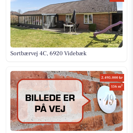
Sortbærvej 4C, 6920 Videbæk
2.495.000 kr
2
156 m