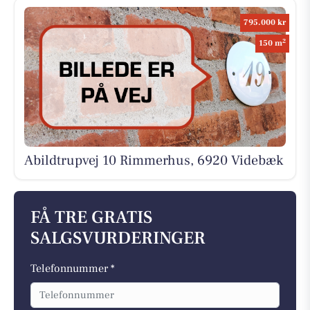
795.000 kr
2
150 m
Abildtrupvej 10 Rimmerhus, 6920 Videbæk
FÅ TRE GRATIS
SALGSVURDERINGER
Telefonnummer *