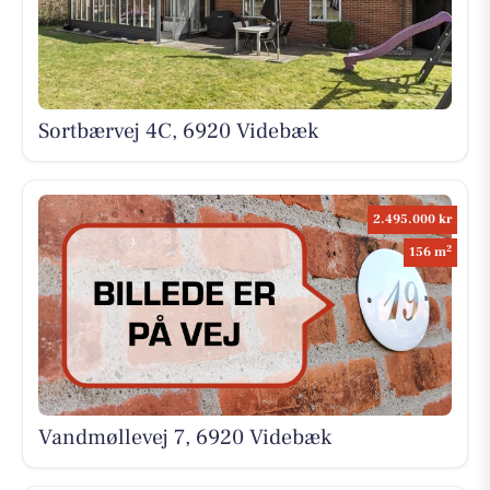
Sortbærvej 4C, 6920 Videbæk
2.495.000 kr
2
156 m
Vandmøllevej 7, 6920 Videbæk