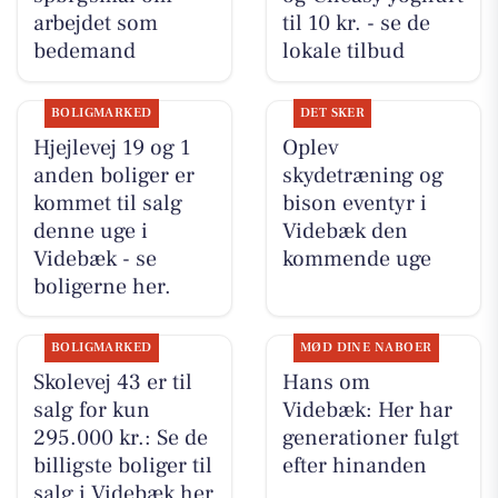
arbejdet som
til 10 kr. - se de
bedemand
lokale tilbud
BOLIGMARKED
DET SKER
Hjejlevej 19 og 1
Oplev
anden boliger er
skydetræning og
kommet til salg
bison eventyr i
denne uge i
Videbæk den
Videbæk - se
kommende uge
boligerne her.
BOLIGMARKED
MØD DINE NABOER
Skolevej 43 er til
Hans om
salg for kun
Videbæk: Her har
295.000 kr.: Se de
generationer fulgt
billigste boliger til
efter hinanden
salg i Videbæk her