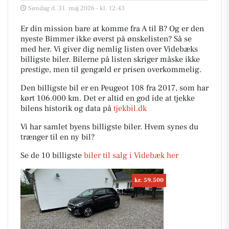
Søndag d. 31. maj 2026 - kl. 12:43
Er din mission bare at komme fra A til B? Og er den
nyeste Bimmer ikke øverst på ønskelisten? Så se
med her. Vi giver dig nemlig listen over Videbæks
billigste biler. Bilerne på listen skriger måske ikke
prestige, men til gengæld er prisen overkommelig.
Den billigste bil er en Peugeot 108 fra 2017, som har
kørt 106.000 km. Det er altid en god ide at tjekke
bilens historik og data på
tjekbil.dk
Vi har samlet byens billigste biler. Hvem synes du
trænger til en ny bil?
Se de 10 billigste
biler til salg i Videbæk her
kr. 59.500