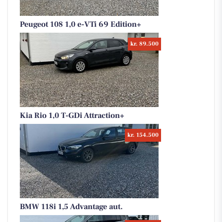
Peugeot 108 1,0 e-VTi 69 Edition+
kr. 89.500
Kia Rio 1,0 T-GDi Attraction+
kr. 154.500
BMW 118i 1,5 Advantage aut.