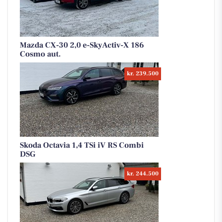
Mazda CX-30 2,0 e-SkyActiv-X 186
Cosmo aut.
kr. 239.500
Skoda Octavia 1,4 TSi iV RS Combi
DSG
kr. 244.500