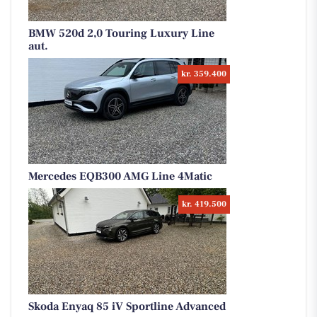
BMW 520d 2,0 Touring Luxury Line
aut.
kr. 359.400
Mercedes EQB300 AMG Line 4Matic
kr. 419.500
Skoda Enyaq 85 iV Sportline Advanced