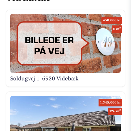
450.000 kr
2
0 m
Soldugvej 1, 6920 Videbæk
1.345.000 kr
2
126 m