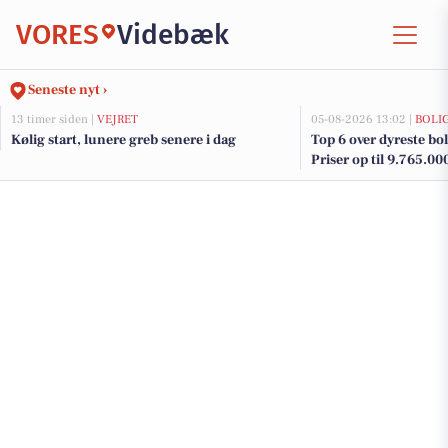
VORES
Videbæk
Seneste nyt ›
13 timer siden |
VEJRET
05-08-2026 13:02 |
BOLI
Kølig start, lunere greb senere i dag
Top 6 over dyreste boli
Priser op til 9.765.00