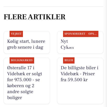
FLERE ARTIKLER
VEJRET
SPONSORERET
OPSLAGSTAVLEN
Kølig start, lunere
Nyt fra Per P.
greb senere i dag
Cykler
BOLIGMARKED
BILER
Østeralle 17 i
De billigste biler i
Videbæk er solgt
Videbæk - Priser
for 975.000 - se
fra 59.500 kr
køberen og 2
andre solgte
boliger