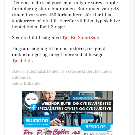
Det eneste du skal gøre er, at udfylde vores simple
formular og starte budrunden. Budrunden varer 48
timer, hvor vores 450 forhandlere står klar til at
konkurrere på din bil. Herefter vil bilen typisk blive
hentet inden for 1-2 dage.
Sæt din bil til salg med
TjekBil SmartSalg
Få gratis adgang til bilens historik, restgæld,
omkostninger og meget mere ved at besøge
Tjekbil.dk
Data er automatisk hentet fra eksterne kilder, herunder
Bilhandel.
Kilde: Bilhandel