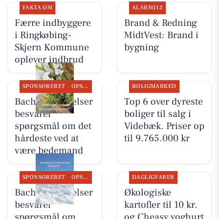
FAKTA OM
ALARM112
Færre indbyggere
Brand & Redning
i Ringkøbing-
MidtVest: Brand i
Skjern Kommune
bygning
oplever indbrud
SPONSORERET
OPSLAGSTAVLEN
BOLIGMARKED
Bachs Begravelser
Top 6 over dyreste
besvarer
boliger til salg i
spørgsmål om det
Videbæk. Priser op
hårdeste ved at
til 9.765.000 kr
være bedemand
SPONSORERET
OPSLAGSTAVLEN
DAGLIGVARER
Bachs Begravelser
Økologiske
besvarer
kartofler til 10 kr.
spørgsmål om
og Cheasy yoghurt